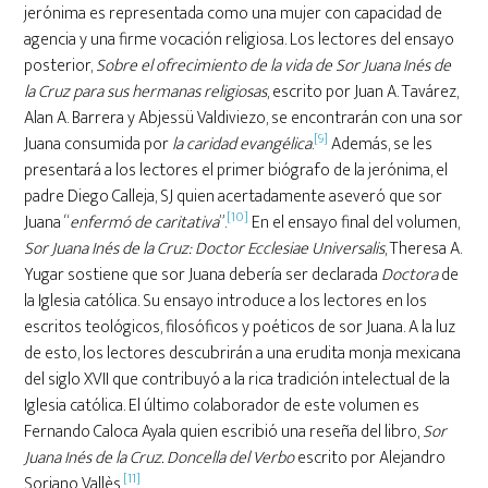
jerónima es representada como una mujer con capacidad de
agencia y una firme vocación religiosa. Los lectores del ensayo
posterior,
Sobre el ofrecimiento de la vida de Sor Juana Inés de
la Cruz para sus hermanas religiosas
, escrito por Juan A. Tavárez,
Alan A. Barrera y Abjessü Valdiviezo, se encontrarán con una sor
[9]
Juana consumida por
la caridad
evangélica
.
Además, se les
presentará a los lectores el primer biógrafo de la jerónima, el
padre Diego Calleja, SJ quien acertadamente aseveró que sor
[10]
Juana “
enfermó de caritativa
”.
En el ensayo final del volumen,
Sor Juana Inés de la Cruz: Doctor Ecclesiae Universalis
, Theresa A.
Yugar sostiene que sor Juana debería ser declarada
Doctora
de
la Iglesia católica. Su ensayo introduce a los lectores en los
escritos teológicos, filosóficos y poéticos de sor Juana. A la luz
de esto, los lectores descubrirán a una erudita monja mexicana
del siglo XVII que contribuyó a la rica tradición intelectual de la
Iglesia católica. El último colaborador de este volumen es
Fernando Caloca Ayala quien escribió una reseña del libro,
Sor
Juana Inés de la Cruz. Doncella del Verbo
escrito por Alejandro
[11]
Soriano Vallès.