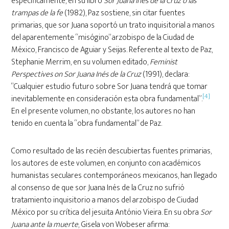
específicamente, en su libro
Sor Juana Inés de la Cruz o las
trampas de la fe
(1982), Paz sostiene, sin citar fuentes
primarias, que sor Juana soportó un trato inquisitorial a manos
del aparentemente “misógino” arzobispo de la Ciudad de
México, Francisco de Aguiar y Seijas. Referente al texto de Paz,
Stephanie Merrim, en su volumen editado,
Feminist
Perspectives on Sor Juana Inés de la Cruz
(1991), declara:
“Cualquier estudio futuro sobre Sor Juana tendrá que tomar
[4]
inevitablemente en consideración esta obra fundamental”.
En el presente volumen, no obstante, los autores no han
tenido en cuenta la “obra fundamental” de Paz.
Como resultado de las recién descubiertas fuentes primarias,
los autores de este volumen, en conjunto con académicos
humanistas seculares contemporáneos mexicanos, han llegado
al consenso de que sor Juana Inés de la Cruz no sufrió
tratamiento inquisitorio a manos del arzobispo de Ciudad
México por su crítica del jesuita António Vieira. En su obra
Sor
Juana ante la muerte
, Gisela von Wobeser afirma: