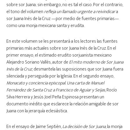
sobre sor Juana; sin embargo, no es tal el caso. Por el contrario,
el tono del volumen
refleja un llamado urgente a reivindicar
a
sor Juana Inés de la Cruz —por medio de fuentes primarias—
como una monja mexicana santa y erudita.
En este volumen se les presentará a los lectores las fuentes
primarias más actuales sobre sor Juana Inés de la Cruz. En el
primer ensayo, el estimado erudito sorjuanista mexicano
Alejandro Soriano Vallès, autor de
El mito moderno de Sor Juana
Inés de la Cruz
, desmantela las suposiciones que sor Juana fuera
silenciada y perseguida por la Iglesia. En el segundo ensayo,
Monacato y conciencia episcopal. Una carta de Manuel
Fernández de Santa Cruz a Francisco de Aguiar y Seijas
, Rocío
Silva Herrera y Jesús Joel Peña Espinosa presentan un
documento inédito que esclarece la relación amigable de sor
Juana con la jerarquía eclesiástica.
En el ensayo de Jaime Septién,
La decisión de Sor Juana
, la monja