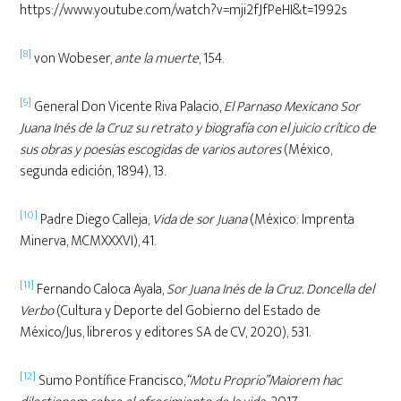
https://www.youtube.com/watch?v=mji2fJfPeHI&t=1992s
[8]
von Wobeser,
ante la muerte
, 154.
[9]
General Don Vicente Riva Palacio,
El Parnaso Mexicano Sor
Juana Inés de la Cruz su retrato y biografía con el juicio crítico de
sus obras y poesías escogidas de varios autores
(México,
segunda edición, 1894), 13.
[10]
Padre Diego Calleja,
Vida de sor Juana
(México: Imprenta
Minerva, MCMXXXVI), 41.
[11]
Fernando Caloca Ayala,
Sor Juana Inés de la Cruz. Doncella del
Verbo
(Cultura y Deporte del Gobierno del Estado de
México/Jus, libreros y editores SA de CV, 2020), 531.
[12]
Sumo Pontífice Francisco,
“Motu Proprio”Maiorem hac