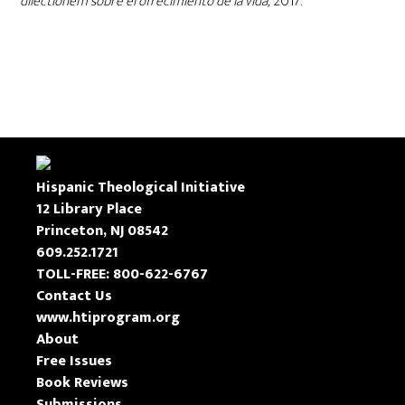
dilectionem sobre el ofrecimiento de la vida,
2017.
Hispanic Theological Initiative
12 Library Place
Princeton, NJ 08542
609.252.1721
TOLL-FREE: 800-622-6767
Contact Us
www.htiprogram.org
About
Free Issues
Book Reviews
Submissions