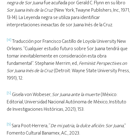
negra de Sor Juana
fue acuñada por Gerald C. Flynn en su libro
Sor Juana Inés de la Cruz
(New York, Twayne Publishers, Inc., 1971,
13-14). La Leyenda negra se utiliza para identificar
interpretaciones inexactas de sor Juana Inés de la Cruz.
[4]
Traducción por Francisco Castillo de Loyola University New
Orleans. “Cualquier estudio futuro sobre Sor Juana tendrá que
tomar inevitablemente en consideración esta obra
fundamental”. Stephanie Merrim, ed.,
Feminist Perspectives on
Sor Juana Inés de la Cruz
(Detroit: Wayne State University Press,
1991), 12.
[5]
Gisela von Wobeser,
Sor Juana ante la muerte
(México:
Editorial, Universidad Nacional Autónoma de México, Instituto
de Investigaciones Históricas, 2021), 153.
[6]
Sara Poot-Herrera, “
De mi patria, la dulce afición: Sor Juana
,”
Fomento Cultural Banamex, A.C., 2023.