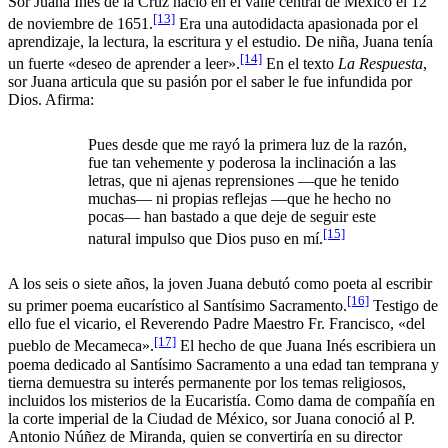
Sor Juana Inés de la Cruz nació en el valle central de México el 12
[13]
de noviembre de 1651.
Era una autodidacta apasionada por el
aprendizaje, la lectura, la escritura y el estudio. De niña, Juana tenía
[14]
un fuerte «deseo de aprender a leer».
En el texto
La Respuesta
,
sor Juana articula que su pasión por el saber le fue infundida por
Dios. Afirma:
Pues desde que me rayó la primera luz de la razón,
fue tan vehemente y poderosa la inclinación a las
letras, que ni ajenas reprensiones —que he tenido
muchas— ni propias reflejas —que he hecho no
pocas— han bastado a que deje de seguir este
[15]
natural impulso que Dios puso en mí.
A los seis o siete años, la joven Juana debutó como poeta al escribir
[16]
su primer poema eucarístico al Santísimo Sacramento.
Testigo de
ello fue el vicario, el Reverendo Padre Maestro Fr. Francisco, «del
[17]
pueblo de Mecameca».
El hecho de que Juana Inés escribiera un
poema dedicado al Santísimo Sacramento a una edad tan temprana y
tierna demuestra su interés permanente por los temas religiosos,
incluidos los misterios de la Eucaristía. Como dama de compañía en
la corte imperial de la Ciudad de México, sor Juana conoció al P.
Antonio Núñez de Miranda, quien se convertiría en su director