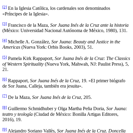
[2]
En la Iglesia Católica, los cardenales son denominados
«Príncipes de la Iglesia».
[3]
Francisco de la Maza,
Sor Juana Inés de la Cruz ante la historia
(México: Universidad Nacional Autónoma de México, 1980), 131.
[4]
Michelle A. González,
Sor Juana: Beauty and Justice in the
Americas
(Nueva York: Orbis Books, 2003), 51.
[5]
Pamela Kirk Rappaport,
Sor Juana Inés de la Cruz: The Classics
of Western Spirituality
(Nueva York, Mahwah, NJ: Paulist Press), 5,
21.
[6]
Rappaport,
Sor Juana Inés de la Cruz
, 19. «El primer biógrafo
de Sor Juana, Calleja, también era jesuita».
[7]
De la Maza,
Sor Juana Inés de la Cruz
, 205.
[8]
Guillermo Schmidhuber y Olga Martha Peña Doria,
Sor Juana:
teatro y teología
(Ciudad de México: Bonilla Artigas Editores,
2016), 19.
[9]
Alejandro Soriano Vallès,
Sor Juana Inés de la Cruz. Doncella