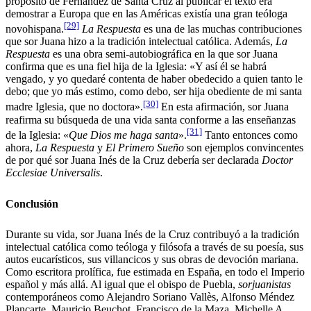
propósito de Fernández de Santa Cruz al publicar el texto era
demostrar a Europa que en las Américas existía una gran teóloga
[29]
novohispana.
La Respuesta
es una de las muchas contribuciones
que sor Juana hizo a la tradición intelectual católica. Además,
La
Respuesta
es una obra semi-autobiográfica en la que sor Juana
confirma que es una fiel hija de la Iglesia: «Y así él se habrá
vengado, y yo quedaré contenta de haber obedecido a quien tanto le
debo; que yo más estimo, como debo, ser hija obediente de mi santa
[30]
madre Iglesia, que no doctora».
En esta afirmación, sor Juana
reafirma su búsqueda de una vida santa conforme a las enseñanzas
[31]
de la Iglesia: «
Que Dios me haga santa
».
Tanto entonces como
ahora,
La Respuesta
y
El Primero Sueño
son ejemplos convincentes
de por qué sor Juana Inés de la Cruz debería ser declarada
Doctor
Ecclesiae Universalis
.
Conclusión
Durante su vida, sor Juana Inés de la Cruz contribuyó a la tradición
intelectual católica como teóloga y filósofa a través de su poesía, sus
autos eucarísticos, sus villancicos y sus obras de devoción mariana.
Como escritora prolífica, fue estimada en España, en todo el Imperio
español y más allá. Al igual que el obispo de Puebla,
sorjuanistas
contemporáneos como Alejandro Soriano Vallès, Alfonso Méndez
Plancarte, Mauricio Beuchot, Francisco de la Maza, Michelle A.