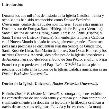
Introducción
Durante los dos mil años de historia de la Iglesia Católica, treinta y
ocho santos han sido reconocidos como
Doctor Ecclesiae
Universalis
, cuatro de los cuales son mujeres. Todas estas mujeres
Doctoras son de Europa: Santa Hildegarda de Bingen (Alemania),
Santa Catalina de Siena (Italia), Santa Teresa de Ávila (España) y
Santa Teresa de Lisieux (Francia). Sin embargo, la Iglesia Católica
en el Nuevo Mundo ha dado frutos igualmente grandes. Entre sus
joyas más preciosas se encuentran Nuestra Señora de Guadalupe,
Santa Rosa de Lima, San Martín de Porres, San Óscar Romero y los
mártires
Cristeros
. Además, dos príncipes de la Iglesia procedentes
de América han sido elevados al trono de San Pedro: el difunto Papa
[2]
Francisco y su predecesor, el Papa León XIV.
La única piedra
preciosa que falta en la corona de la Iglesia Católica americana es un
Doctor Ecclesiae Universalis
.
Doctor de la Iglesia Universal,
Doctor Ecclesiae Universalis
El título
Doctor Ecclesiae Universalis
se otorga a quienes exhiben
las características de una vida santa y virtuosa y que han contribuido
significativamente a la doctrina, la teología y la filosofía católicas a
través de sus escritos religiosos. La vida y los escritos de la monja