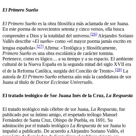
El Primero Sueño
El Primero Sueño
es la obra filosófica más aclamada de sor Juana.
En este poema de novecientos setenta y cinco versos, ella busca
[26]
comprender a Dios y la totalidad del universo.
Alejandro Soriano
Vallès describe «
El sueño
» como «el mayor poema jamás escrito en
[27]
lengua española».
Afirma: «Teológica y filosóficamente,
Primero Sueño
es una obra escolástica de carácter tomista.
Pertenece, como es lógico… a su tiempo y a su espacio. El ambiente
cultural de la Nueva España en la segunda mitad del siglo XVII era
[28]
el de la Reforma Católica, surgida del Concilio de Trento».
La
autoría de
El Primero Sueño
refuerza aún más la candidatura de sor
Juana al título de
Doctor Ecclesiae Universalis
.
El tratado teológico de Sor Juana Inés de la Cruz,
La Respuesta
El tratado teológico más célebre de sor Juana,
La Respuesta
, fue
publicado por su íntimo amigo, el respetado teólogo Manuel
Fernández de Santa Cruz, Obispo de Puebla, en 1691. Su
admiración por el tratado teológico
La Respuesta
de sor Juana lo
impulsó a publicarlo. De acuerdo a Alejandro Soriano Vallès, el