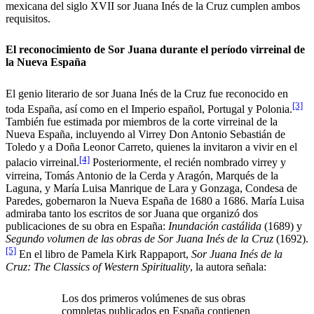
mexicana del siglo XVII sor Juana Inés de la Cruz cumplen ambos
requisitos.
El reconocimiento de Sor Juana durante el período virreinal de
la Nueva España
El genio literario de sor Juana Inés de la Cruz fue reconocido en
[3]
toda España, así como en el Imperio español, Portugal y Polonia.
También fue estimada por miembros de la corte virreinal de la
Nueva España, incluyendo al Virrey Don Antonio Sebastián de
Toledo y a Doña Leonor Carreto, quienes la invitaron a vivir en el
[4]
palacio virreinal.
Posteriormente, el recién nombrado virrey y
virreina, Tomás Antonio de la Cerda y Aragón, Marqués de la
Laguna, y María Luisa Manrique de Lara y Gonzaga, Condesa de
Paredes, gobernaron la Nueva España de 1680 a 1686. María Luisa
admiraba tanto los escritos de sor Juana que organizó dos
publicaciones de su obra en España:
Inundación castálida
(1689) y
Segundo volumen de las obras de Sor Juana Inés de la Cruz
(1692).
[5]
En el libro de Pamela Kirk Rappaport,
Sor Juana Inés de la
Cruz: The Classics of Western Spirituality
, la autora señala:
Los dos primeros volúmenes de sus obras
completas publicados en España contienen