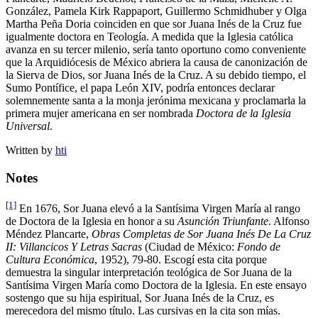
González, Pamela Kirk Rappaport, Guillermo Schmidhuber y Olga
Martha Peña Doria coinciden en que sor Juana Inés de la Cruz fue
igualmente doctora en Teología. A medida que la Iglesia católica
avanza en su tercer milenio, sería tanto oportuno como conveniente
que la Arquidiócesis de México abriera la causa de canonización de
la Sierva de Dios, sor Juana Inés de la Cruz. A su debido tiempo, el
Sumo Pontífice, el papa León XIV, podría entonces declarar
solemnemente santa a la monja jerónima mexicana y proclamarla la
primera mujer americana en ser nombrada
Doctora de la Iglesia
Universal
.
Written by
hti
Notes
[1]
En 1676, Sor Juana elevó a la Santísima Virgen María al rango
de Doctora de la Iglesia en honor a su
Asunción Triunfante
. Alfonso
Méndez Plancarte,
Obras Completas de Sor Juana Inés De La Cruz
II: Villancicos Y Letras Sacras
(Ciudad de México:
Fondo de
Cultura Económica
, 1952), 79-80. Escogí esta cita porque
demuestra la singular interpretación teológica de Sor Juana de la
Santísima Virgen María como Doctora de la Iglesia. En este ensayo
sostengo que su hija espiritual, Sor Juana Inés de la Cruz, es
merecedora del mismo título. Las cursivas en la cita son mías.