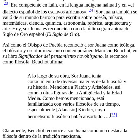
[23]
Era competente en latín, en la lengua indígena náhuatl y en «el
[24]
dialecto español de los esclavos africanos».
Sor Juana también se
valió de su mundo barroco para escribir sobre poesía, música,
matemáticas, ciencia, química, astronomía, retórica, arquitectura y
arte. Hoy, sor Juana es reconocida como la última gran autora del
Siglo de Oro español (
El Siglo de Oro
).
Así como el Obispo de Puebla reconoció a sor Juana como teóloga,
el filósofo y escritor mexicano contemporáneo Mauricio Beuchot, en
su libro
Significados del pensamiento novohispano
, la reconoce
como filósofa. Beuchot afirma:
A lo largo de su obra, Sor Juana tenía
conocimiento de diversas materias de la filosofía y
su historia. Menciona a Platón y Aristóteles, así
como a otras figuras de la Antigüedad y la Edad
Media. Como hemos mencionado, está
familiarizada con varios filósofos de su tiempo,
especialmente [Atanasio] Kircher, cuyo
[25]
hermetismo filosófico había absorbido ….
Claramente, Beuchot reconoce a sor Juana como una destacada
filósofa dentro de la tradición mexicana.