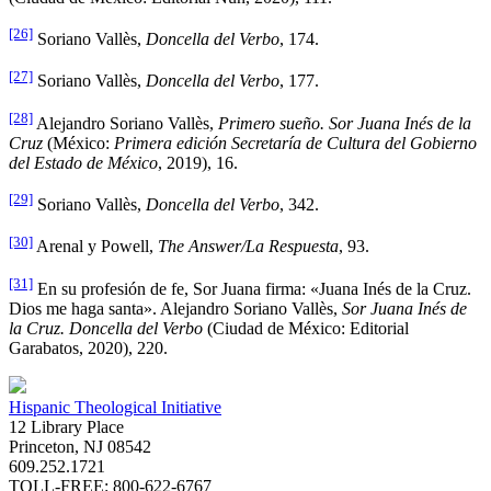
[26]
Soriano Vallès,
Doncella del Verbo
, 174.
[27]
Soriano Vallès,
Doncella del Verbo
, 177.
[28]
Alejandro Soriano Vallès,
Primero sueño. Sor Juana Inés de la
Cruz
(México:
Primera edición Secretaría de Cultura del Gobierno
del Estado de México
, 2019), 16.
[29]
Soriano Vallès,
Doncella del Verbo
, 342.
[30]
Arenal y Powell,
The Answer/La Respuesta
, 93.
[31]
En su profesión de fe, Sor Juana firma: «Juana Inés de la Cruz.
Dios me haga santa». Alejandro Soriano Vallès,
Sor Juana Inés de
la Cruz. Doncella del Verbo
(Ciudad de México: Editorial
Garabatos, 2020), 220.
Hispanic Theological Initiative
12 Library Place
Princeton, NJ 08542
609.252.1721
TOLL-FREE: 800-622-6767