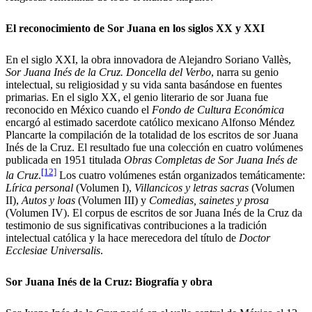
El reconocimiento de Sor Juana en los siglos XX y XXI
En el siglo XXI, la obra innovadora de Alejandro Soriano Vallès,
Sor Juana Inés de la Cruz. Doncella del Verbo
, narra su genio
intelectual, su religiosidad y su vida santa basándose en fuentes
primarias. En el siglo XX, el genio literario de sor Juana fue
reconocido en México cuando el
Fondo de Cultura Económica
encargó al estimado sacerdote católico mexicano Alfonso Méndez
Plancarte la compilación de la totalidad de los escritos de sor Juana
Inés de la Cruz. El resultado fue una colección en cuatro volúmenes
publicada en 1951 titulada
Obras Completas de Sor Juana Inés de
[12]
la Cruz
.
Los cuatro volúmenes están organizados temáticamente:
Lírica personal
(Volumen I),
Villancicos y letras sacras
(Volumen
II),
Autos y loas
(Volumen III) y
Comedias, sainetes y prosa
(Volumen IV). El corpus de escritos de sor Juana Inés de la Cruz da
testimonio de sus significativas contribuciones a la tradición
intelectual católica y la hace merecedora del título de
Doctor
Ecclesiae Universalis
.
Sor Juana Inés de la Cruz: Biografía y obra