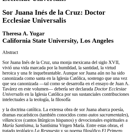
Sor Juana Inés de la Cruz: Doctor
Ecclesiae Universalis
Theresa A. Yugar
California State University, Los Angeles
Abstract
Sor Juana Inés de la Cruz, una monja mexicana del siglo XVII,
vivió una vida marcada por la humildad, la santidad, la virtud
heroica y una fe inquebrantable. Aunque sor Juana aún no ha sido
canonizada como santa en la Iglesia Católica, sostengo que una vez
que sea canonizada —tal como se desarrolla en el ensayo de Juan A.
Tavárez en este volumen— debería ser declarada
Doctor Ecclesiae
Universalis
en la Iglesia Católica por sus sustanciales contribuciones
intelectuales a la teología, la filosofía
y la doctrina católica. La extensa obra de sor Juana abarca poesía,
dramas eucarísticos (también conocidos como
autos sacramentales
),
villancicos
(cantos litúrgicos hispanos) y devocionales espirituales a
María Santísima
, la Santísima Virgen María. Entre estas obras, el
tratado teológico
La Respuesta
y su poema filosófico
El Primero