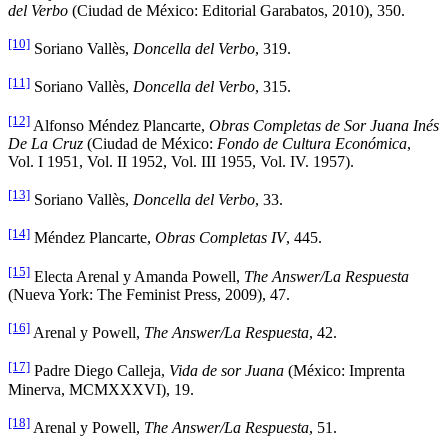
del Verbo
(Ciudad de México: Editorial Garabatos, 2010), 350.
[10]
Soriano Vallès,
Doncella del Verbo
, 319.
[11]
Soriano Vallès,
Doncella del Verbo
, 315.
[12]
Alfonso Méndez Plancarte,
Obras Completas de Sor Juana Inés
De La Cruz
(Ciudad de México:
Fondo de Cultura Económica
,
Vol. I 1951, Vol. II 1952, Vol. III 1955, Vol. IV. 1957).
[13]
Soriano Vallès,
Doncella del Verbo
, 33.
[14]
Méndez Plancarte,
Obras Completas IV
, 445.
[15]
Electa Arenal y Amanda Powell,
The Answer/La Respuesta
(Nueva York: The Feminist Press, 2009), 47.
[16]
Arenal y Powell,
The Answer/La Respuesta
, 42.
[17]
Padre Diego Calleja,
Vida de sor Juana
(México: Imprenta
Minerva, MCMXXXVI), 19.
[18]
Arenal y Powell,
The Answer/La Respuesta
, 51.