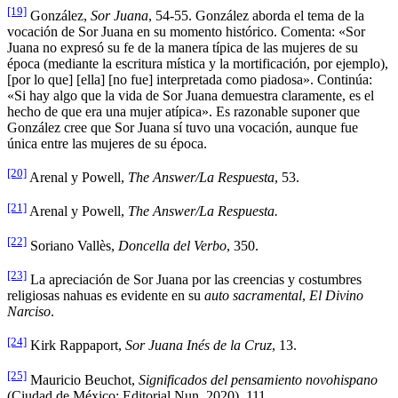
[19]
González,
Sor Juana
, 54-55. González aborda el tema de la
vocación de Sor Juana en su momento histórico. Comenta: «Sor
Juana no expresó su fe de la manera típica de las mujeres de su
época (mediante la escritura mística y la mortificación, por ejemplo),
[por lo que] [ella] [no fue] interpretada como piadosa». Continúa:
«Si hay algo que la vida de Sor Juana demuestra claramente, es el
hecho de que era una mujer atípica». Es razonable suponer que
González cree que Sor Juana sí tuvo una vocación, aunque fue
única entre las mujeres de su época.
[20]
Arenal y Powell,
The Answer/La Respuesta
, 53.
[21]
Arenal y Powell,
The Answer/La Respuesta.
[22]
Soriano Vallès,
Doncella del Verbo
, 350.
[23]
La apreciación de Sor Juana por las creencias y costumbres
religiosas nahuas es evidente en su
auto sacramental
,
El Divino
Narciso
.
[24]
Kirk Rappaport,
Sor Juana Inés de la Cruz
, 13.
[25]
Mauricio Beuchot,
Significados del pensamiento novohispano
(Ciudad de México: Editorial Nun, 2020), 111.