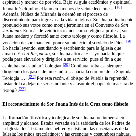
espiritual y mentor de por vida. Bajo su guía académica y espiritual,
[18]
Juana Inés dominó el latín en «menos de veinte lecciones».
Además, Núñez de Miranda la orientó en el proceso de
discernimiento para ingresar a la vida religiosa. Sor Juana finalmente
pronunció sus votos como monja jerónima en el Convento de
San
Jerónimo
. En más de veinticinco años como religiosa profesa, sor
Juana maduró y floreció tanto como teóloga y como filósofa. La
[19]
vocación de sor Juana era poner su intelecto al servicio de Dios.
Lo hacía leyendo, estudiando y escribiendo para la Iglesia que
amaba. En
La Respuesta
, sor Juana afirma: «… yo hacía lo que
podía para elevarlos y dirigirlos a su servicio, pues el fin a que
[20]
aspiraba era estudiar Teología».
Continúa: «Iba así siempre
dirigiendo los pasos de mi estudio … hacia la cumbre de la Sagrada
[21]
Teología …».
Por esta razón, el obispo de Puebla la reprendió,
instándola a dejar de ser estudiante y a asumir el papel de maestra de
[22]
teología.
El reconocimiento de Sor Juana Inés de la Cruz como filósofa
La formación filosófica y teológica de sor Juana fue inmensa en
amplitud y alcance. Estaba versada en la sabiduría de los Padres de
la Iglesia; los Testamentos hebreo y cristiano; las enseñanzas de la
Iglesia; los mitos grecolatinos; y las creencias y costumbres nahuas.