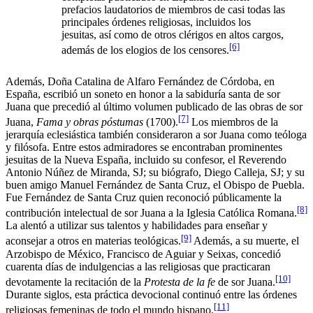
prefacios laudatorios de miembros de casi todas las
principales órdenes religiosas, incluidos los
jesuitas, así como de otros clérigos en altos cargos,
[6]
además de los elogios de los censores.
Además, Doña Catalina de Alfaro Fernández de Córdoba, en
España, escribió un soneto en honor a la sabiduría santa de sor
Juana que precedió al último volumen publicado de las obras de sor
[7]
Juana,
Fama y obras póstumas
(1700).
Los miembros de la
jerarquía eclesiástica también consideraron a sor Juana como teóloga
y filósofa. Entre estos admiradores se encontraban prominentes
jesuitas de la Nueva España, incluido su confesor, el Reverendo
Antonio Núñez de Miranda, SJ; su biógrafo, Diego Calleja, SJ; y su
buen amigo Manuel Fernández de Santa Cruz, el Obispo de Puebla.
Fue Fernández de Santa Cruz quien reconoció públicamente la
[8]
contribución intelectual de sor Juana a la Iglesia Católica Romana.
La alentó a utilizar sus talentos y habilidades para enseñar y
[9]
aconsejar a otros en materias teológicas.
Además, a su muerte, el
Arzobispo de México, Francisco de Aguiar y Seixas, concedió
cuarenta días de indulgencias a las religiosas que practicaran
[10]
devotamente la recitación de la
Protesta de la fe
de sor Juana.
Durante siglos, esta práctica devocional continuó entre las órdenes
[11]
religiosas femeninas de todo el mundo hispano.